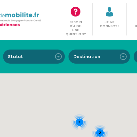
BESOIN
JE ME
D'AIDE,
CONNECTE
UNE
QUESTION?
3
2