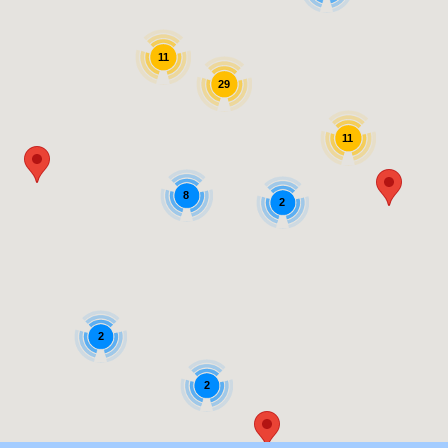
11
29
11
8
2
2
2