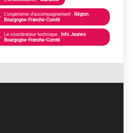
L’organisme d’accompagnement :
Région
Bourgogne-Franche-Comté
Le coordinateur technique :
Info Jeunes
Bourgogne-Franche-Comté