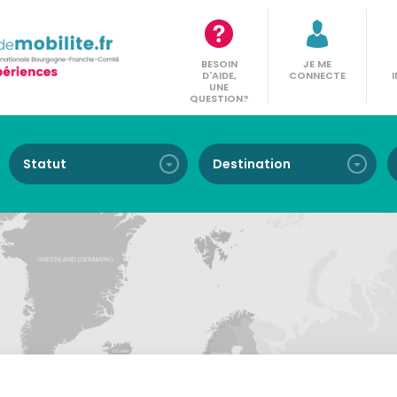
BESOIN
JE ME
D'AIDE,
CONNECTE
UNE
QUESTION?