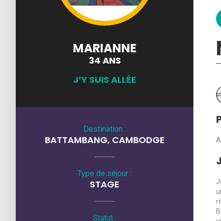
MARIANNE
34 ANS
J’Y SUIS ALLÉE
P
Destination :
BATTAMBANG, CAMBODGE
A
Type de séjour :
J
STAGE
u
r
B
Statut :