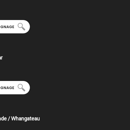
OIGNAGE
ar
OIGNAGE
nde / Whangateau