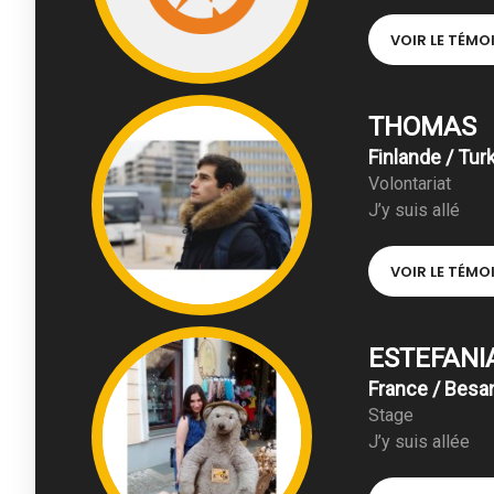
VOIR LE TÉM
THOMAS
Finlande / Tur
Volontariat
J’y suis allé
VOIR LE TÉM
ESTEFANI
France / Bes
Stage
J’y suis allée