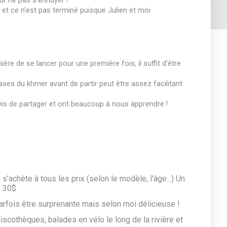
ur ne pas s'ennuyer !
et ce n'est pas terminé puisque Julien et moi
e de se lancer pour une première fois, il suffit d'être
ases du khmer avant de partir peut être assez facilitant
vis de partager et ont beaucoup à nous apprendre !
'achète à tous les prix (selon le modèle, l'âge...) Un
n 30$
parfois être surprenante mais selon moi délicieuse !
scothèques, balades en vélo le long de la rivière et