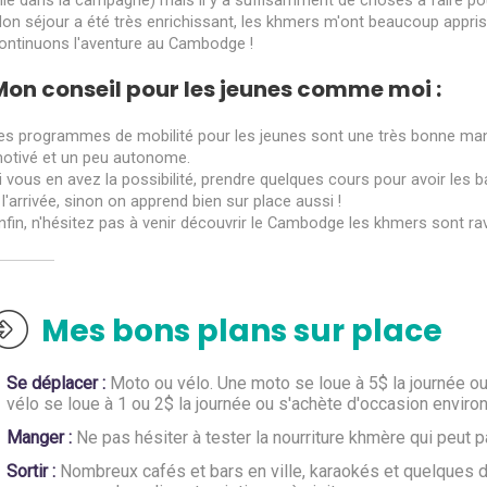
ille dans la campagne) mais il y a suffisamment de choses à faire po
on séjour a été très enrichissant, les khmers m'ont beaucoup appris 
ontinuons l'aventure au Cambodge !
Mon conseil pour les jeunes comme moi :
es programmes de mobilité pour les jeunes sont une très bonne manièr
otivé et un peu autonome.
i vous en avez la possibilité, prendre quelques cours pour avoir les b
 l'arrivée, sinon on apprend bien sur place aussi !
nfin, n'hésitez pas à venir découvrir le Cambodge les khmers sont ra
Mes bons plans sur place
Se déplacer :
Moto ou vélo. Une moto se loue à 5$ la journée ou s
vélo se loue à 1 ou 2$ la journée ou s'achète d'occasion enviro
Manger :
Ne pas hésiter à tester la nourriture khmère qui peut 
Sortir :
Nombreux cafés et bars en ville, karaokés et quelques di