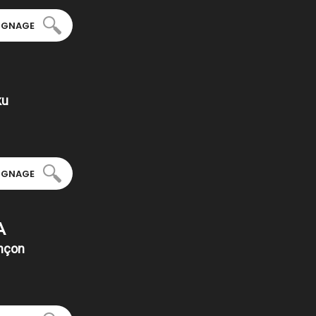
OIGNAGE
ku
OIGNAGE
A
ançon