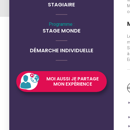
v
STAGIAIRE
M
c
Programme :
STAGE MONDE
L
m
S
DÉMARCHE INDIVIDUELLE
à
E
MOI AUSSI JE PARTAGE
MON EXPÉRIENCE