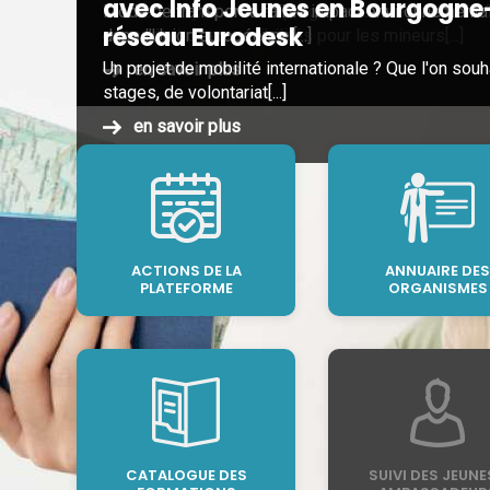
avec Info Jeunes en Bourgogn
Même si la plupart des programmes de mobilité s'a
Mode de transport à faible impact environnemental,
réseau Eurodesk
cependant des possibilités pour les mineurs[...]
dans l’Union européenne.[...]
Un projet de mobilité internationale ? Que l'on souh
en savoir plus
en savoir plus
stages, de volontariat[...]
en savoir plus
ACTIONS DE LA
ANNUAIRE DES
PLATEFORME
ORGANISMES
CATALOGUE DES
SUIVI DES JEUNE