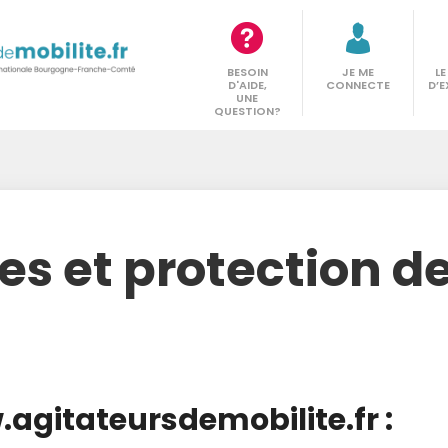
BESOIN
JE ME
L
D'AIDE,
CONNECTE
D’E
UNE
QUESTION?
es et protection 
.agitateursdemobilite.fr :