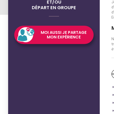
ET/OU
J
DÉPART EN GROUPE
d
d
E
MOI AUSSI JE PARTAGE
MON EXPÉRIENCE
N
t
é