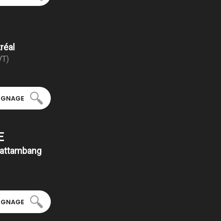
réal
VT)
OIGNAGE
E
attambang
OIGNAGE