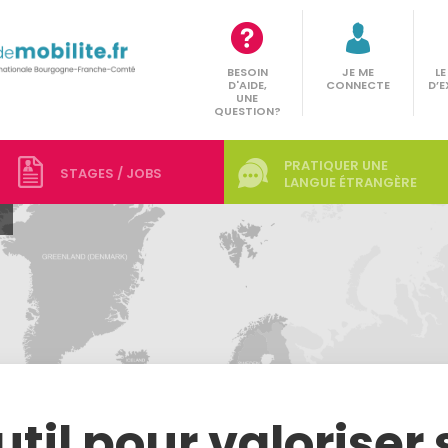
BESOIN
JE ME
L
D'AIDE,
CONNECTE
D’E
UNE
QUESTION?
PRATIQUER UNE
STAGES / JOBS
LANGUE ÉTRANGÈRE
til pour valoriser 